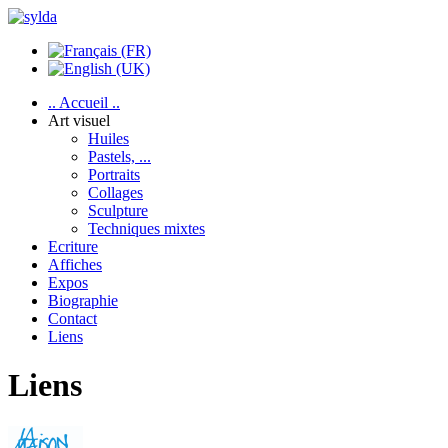
.. Accueil ..
Art visuel
Huiles
Pastels, ...
Portraits
Collages
Sculpture
Techniques mixtes
Ecriture
Affiches
Expos
Biographie
Contact
Liens
Liens